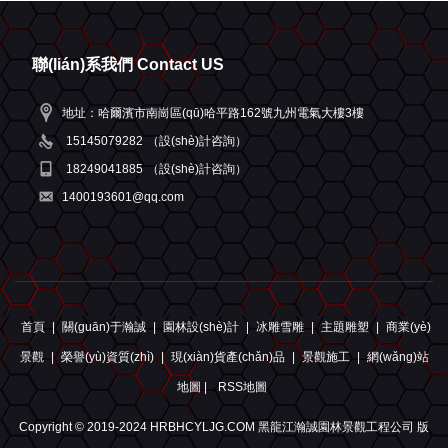
聯(lián)系我們 Contact US
地址：哈爾濱市南崗區(qū)哈平路162號九州電氣大樓3樓
15145079282
（設(shè)計咨詢）
18249041885
（設(shè)計咨詢）
1400193601@qq.com
首頁
|
關(guān)于瀚誠
|
園林設(shè)計
|
冰雕雪雕
|
主題雕塑
|
商業(yè)
景觀
|
榮譽(yù)資質(zhì)
|
現(xiàn)貨產(chǎn)品
|
景觀施工
|
網(wǎng)站
地圖 |
RSS地圖
Copyright © 2019-2024 HRBHCYLJG.COM 黑龍江瀚誠園林景觀工程公司 版