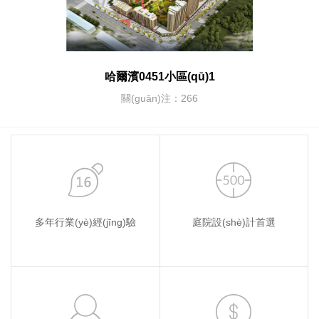
哈爾濱0451小區(qū)1
關(guān)注：266
多年行業(yè)經(jīng)驗
庭院設(shè)計首選