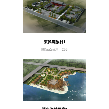
東興滿族村1
關(guān)注：255