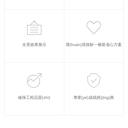
全景效果展示
環(huán)境保鮮一條龍省心方案
確保工程品質(zhì)
專業(yè)成就經(jīng)典