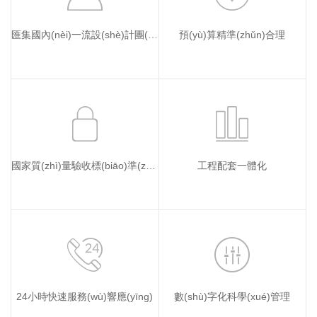
匯集國內(nèi)一流設(shè)計團(tuán)隊
預(yù)算精準(zhǔn)合理
國家質(zhì)量驗收標(biāo)準(zhǔn)
工程配套一體化
24小時快速服務(wù)響應(yīng)
數(shù)字化科學(xué)管理