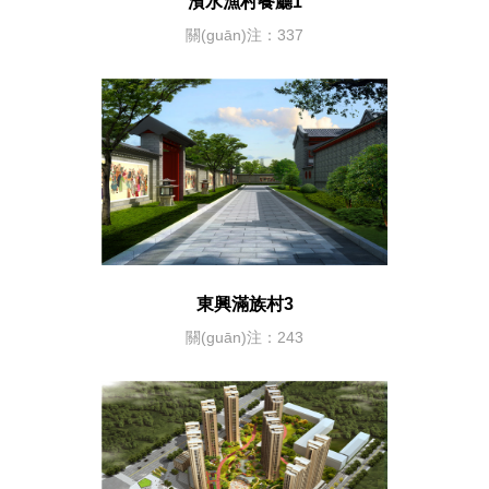
濱水漁村餐廳1
關(guān)注：337
東興滿族村3
關(guān)注：243