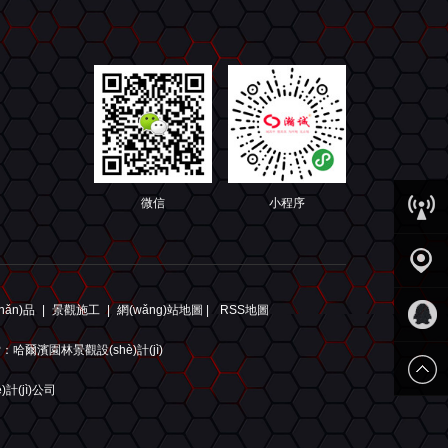
微信
小程序
客服中
hǎn)品
|
景觀施工
|
網(wǎng)站地圖 |
RSS地圖
心
園林景
搜索：哈爾濱園林景觀設(shè)計(jì)
觀
QQ客服
計(jì)公司
回到頂