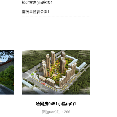
松北前進(jìn)家園4
滿洲里體育公園1
哈爾濱0451小區(qū)1
關(guān)注：266