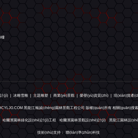
3樓
(jì)
|
冰雕雪雕
|
主題雕塑
|
商業(yè)景觀
|
榮譽(yù)資質(zhì)
|
現(xiàn)貨產(c
4 HRBHCYLJG.COM 黑龍江瀚誠(chéng)園林景觀工程公司 版權(quán)所有 相關(guān)
：
哈爾濱園林綠化設(shè)計(jì)工程
哈爾濱園林景觀設(shè)計(jì)
黑龍江園林設(shè)
技術(shù)支持：
聯(lián)準(zhǔn)科技