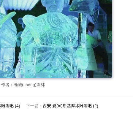
作者：瀚誠(chéng)園林
雕酒吧 (4)
下一篇：
西安 愛(ài)斯基摩冰雕酒吧 (2)