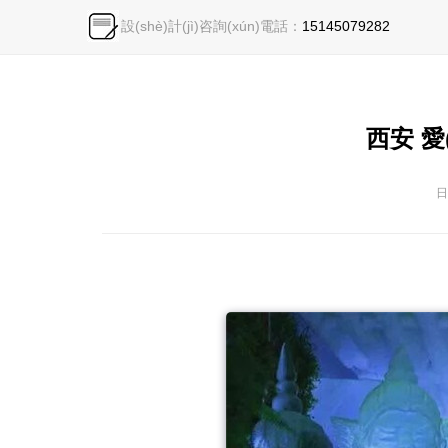
設(shè)計(jì)咨詢(xún)電話：
15145079282
西安 愛
日