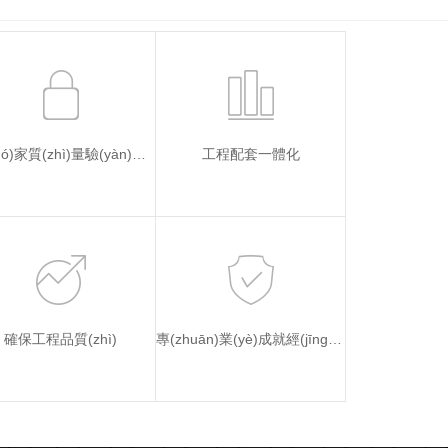
國(guó)家質(zhì)量驗(yàn)收標(biāo)準(zhǔn)
工程配套一體化
確保工程品質(zhì)
專(zhuān)業(yè)成就經(jīng)典