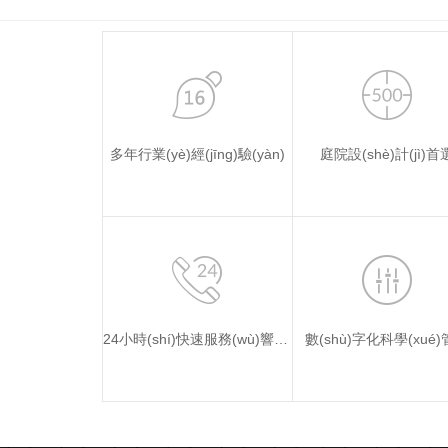
多年行業(yè)經(jīng)驗(yàn)
庭院設(shè)計(jì)首
24小時(shí)快速服務(wù)響應(yīng)
數(shù)字化科學(xué