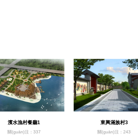
濱水漁村餐廳1
東興滿族村3
關(guān)注：337
關(guān)注：243