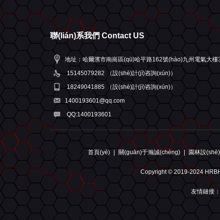
聯(lián)系我們 Contact US
地址：哈爾濱市南崗區(qū)哈平路162號(hào)九州電氣大樓
15145079282
（設(shè)計(jì)咨詢(xún)）
18249041885
（設(shè)計(jì)咨詢(xún)）
1400193601@qq.com
QQ:1400193601
首頁(yè)
|
關(guān)于瀚誠(chéng)
|
園林設(shè)計
Copyright © 2019-202
友情鏈接