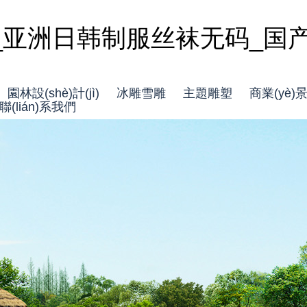
亚洲日韩制服丝袜无码_国产好
園林設(shè)計(jì)
冰雕雪雕
主題雕塑
商業(yè)
聯(lián)系我們