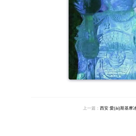
上一篇：
西安 愛(ài)斯基摩冰