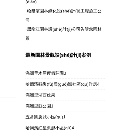
(diǎn)
·
哈爾濱園林綠化設(shè)計(jì)工程施工公
司
·
黑龍江園林設(shè)計(jì)公司告訴您園林
景
最新園林景觀設(shè)計(jì)案例
滿洲里木屋度假莊園3
哈爾濱觀復(fù)國(guó)際社區(qū)洋房4
滿洲里湖西效果
滿洲里亞公園1
五常凱旋城小區(qū)1
哈爾濱紅星凱越小區(qū)4