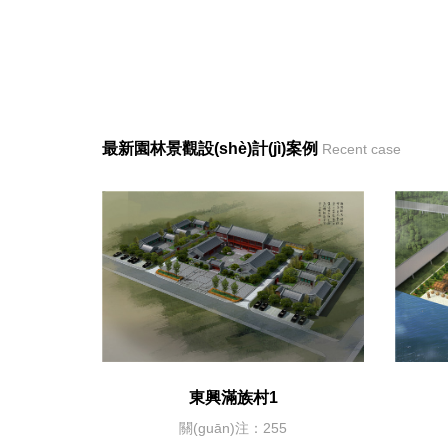
最新園林景觀設(shè)計(jì)案例
Recent case
東興滿族村1
關(guān)注：255