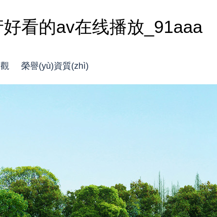
看的av在线播放_91aaa
景觀
榮譽(yù)資質(zhì)