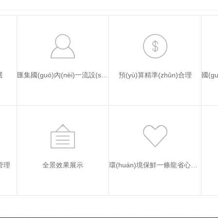
選
匯集國(guó)內(nèi)一流設(shè)計(jì)團(tuán)隊(duì)
預(yù)算精準(zhǔn)合理
)管理
全景效果展示
環(huán)境保鮮一條龍省心方案