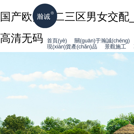
国产欧美一二三区男女交配_
高清无码
首頁(yè)
關(guān)于瀚誠(chéng)
現(xiàn)貨產(chǎn)品
景觀施工