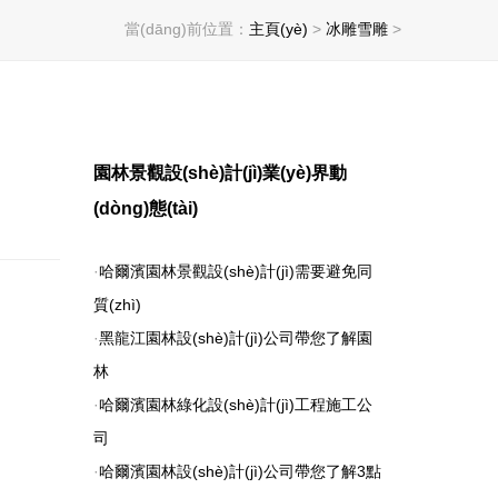
當(dāng)前位置：
主頁(yè)
>
冰雕雪雕
>
園林景觀設(shè)計(jì)業(yè)界動
(dòng)態(tài)
·
哈爾濱園林景觀設(shè)計(jì)需要避免同
質(zhì)
·
黑龍江園林設(shè)計(jì)公司帶您了解園
林
·
哈爾濱園林綠化設(shè)計(jì)工程施工公
司
·
哈爾濱園林設(shè)計(jì)公司帶您了解3點