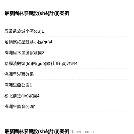
最新園林景觀設(shè)計(jì)案例
五常凱旋城小區(qū)1
哈爾濱紅星凱越小區(qū)4
滿洲里木屋度假莊園3
哈爾濱觀復(fù)國(guó)際社區(qū)洋房4
滿洲里湖西效果
滿洲里亞公園1
松北前進(jìn)家園4
滿洲里體育公園1
最新園林景觀設(shè)計(jì)案例
Recent case