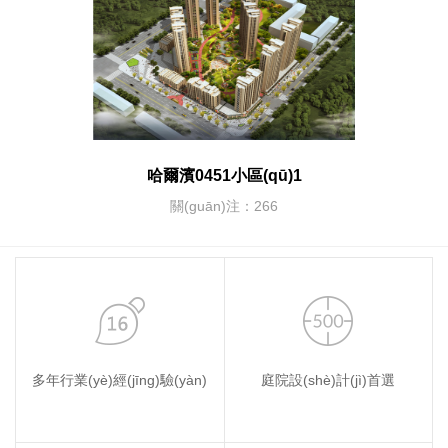
哈爾濱0451小區(qū)1
關(guān)注：266
多年行業(yè)經(jīng)驗(yàn)
庭院設(shè)計(jì)首選