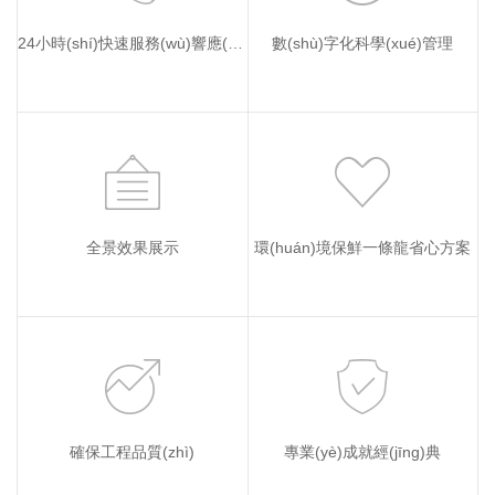
24小時(shí)快速服務(wù)響應(yīng)
數(shù)字化科學(xué)管理
全景效果展示
環(huán)境保鮮一條龍省心方案
確保工程品質(zhì)
專業(yè)成就經(jīng)典