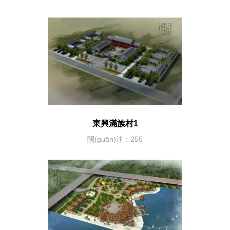
東興滿族村1
關(guān)注：255