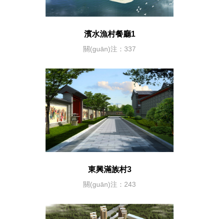
濱水漁村餐廳1
關(guān)注：337
東興滿族村3
關(guān)注：243