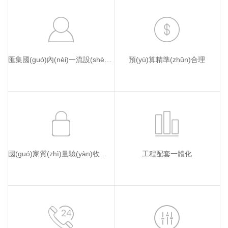
匯集國(guó)內(nèi)一流設(shè)計(jì)團(tuán)隊(duì)
預(yù)算精準(zhǔn)合理
國(guó)家質(zhì)量驗(yàn)收標(biāo)準(zhǔn)
工程配套一體化