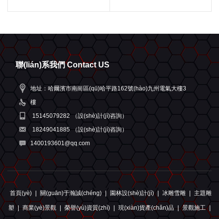
聯(lián)系我們 Contact US
地址：哈爾濱市南崗區(qū)哈平路162號(hào)九州電氣大樓3
樓
15145079282
（設(shè)計(jì)咨詢）
18249041885
（設(shè)計(jì)咨詢）
1400193601@qq.com
首頁(yè)
|
關(guān)于瀚誠(chéng)
|
園林設(shè)計(jì)
|
冰雕雪雕
|
主題雕
塑
|
商業(yè)景觀
|
榮譽(yù)資質(zhì)
|
現(xiàn)貨產(chǎn)品
|
景觀施工
|