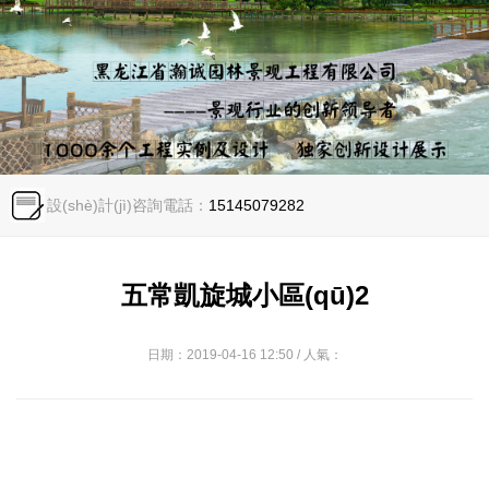
設(shè)計(jì)咨詢電話：
15145079282
五常凱旋城小區(qū)2
日期：2019-04-16 12:50 / 人氣：