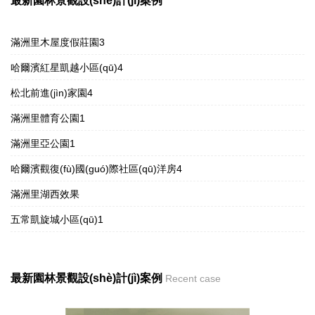
最新園林景觀設(shè)計(jì)案例
滿洲里木屋度假莊園3
哈爾濱紅星凱越小區(qū)4
松北前進(jìn)家園4
滿洲里體育公園1
滿洲里亞公園1
哈爾濱觀復(fù)國(guó)際社區(qū)洋房4
滿洲里湖西效果
五常凱旋城小區(qū)1
最新園林景觀設(shè)計(jì)案例
Recent case