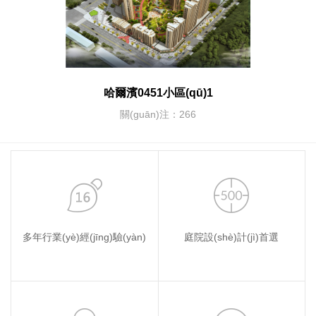
哈爾濱0451小區(qū)1
關(guān)注：266
多年行業(yè)經(jīng)驗(yàn)
庭院設(shè)計(jì)首選