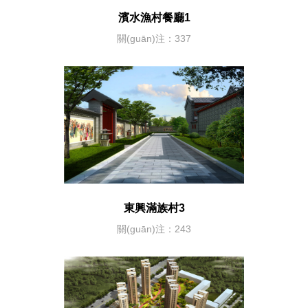
濱水漁村餐廳1
關(guān)注：337
東興滿族村3
關(guān)注：243