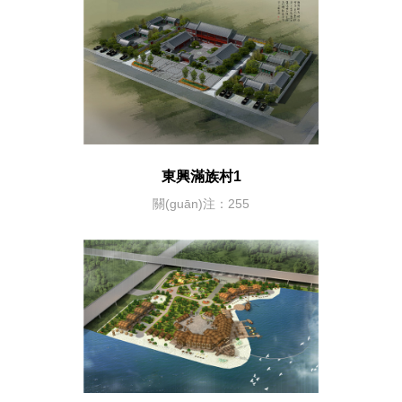
東興滿族村1
關(guān)注：255