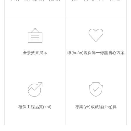
全景效果展示
環(huán)境保鮮一條龍省心方案
確保工程品質(zhì)
專業(yè)成就經(jīng)典