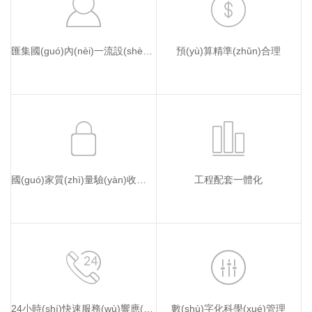
匯集國(guó)內(nèi)一流設(shè)計(jì)團(tuán)隊(duì)
預(yù)算精準(zhǔn)合理
國(guó)家質(zhì)量驗(yàn)收標(biāo)準(zhǔn)
工程配套一體化
24小時(shí)快速服務(wù)響應(yīng)
數(shù)字化科學(xué)管理