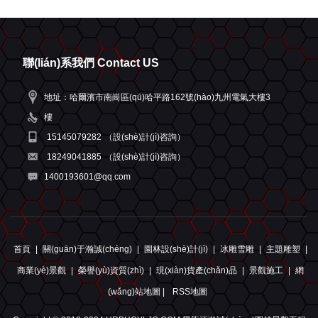
聯(lián)系我們 Contact US
地址：哈爾濱市南崗區(qū)哈平路162號(hào)九州電氣大樓3
樓
15145079282
（設(shè)計(jì)咨詢）
18249041885
（設(shè)計(jì)咨詢）
1400193601@qq.com
首頁
|
關(guān)于瀚誠(chéng)
|
園林設(shè)計(jì)
|
冰雕雪雕
|
主題雕塑
|
商業(yè)景觀
|
榮譽(yù)資質(zhì)
|
現(xiàn)貨產(chǎn)品
|
景觀施工
|
網
(wǎng)站地圖 |
RSS地圖