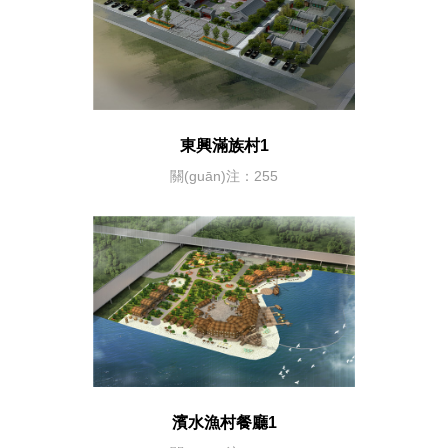
東興滿族村1
關(guān)注：255
濱水漁村餐廳1