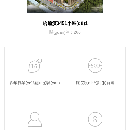
哈爾濱0451小區(qū)1
關(guān)注：266
多年行業(yè)經(jīng)驗(yàn)
庭院設(shè)計(jì)首選