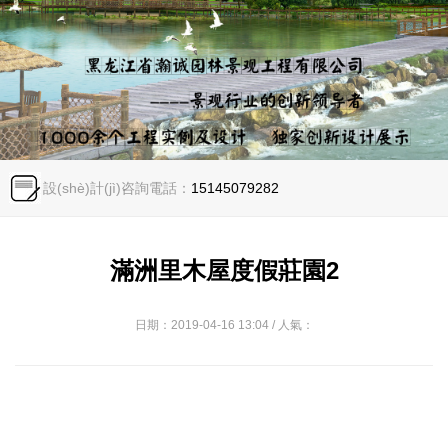
設(shè)計(jì)咨詢電話：
15145079282
滿洲里木屋度假莊園2
日期：2019-04-16 13:04 / 人氣：