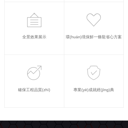
全景效果展示
環(huán)境保鮮一條龍省心方案
確保工程品質(zhì)
專業(yè)成就經(jīng)典