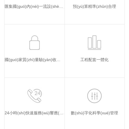
匯集國(guó)內(nèi)一流設(shè)計(jì)團(tuán)隊(duì)
預(yù)算精準(zhǔn)合理
國(guó)家質(zhì)量驗(yàn)收標(biāo)準(zhǔn)
工程配套一體化
24小時(shí)快速服務(wù)響應(yīng)
數(shù)字化科學(xué)管理