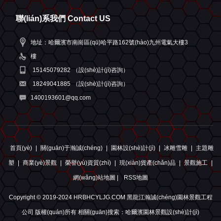
聯(lián)系我們 Contact US
地址：哈爾濱市南崗區(qū)哈平路162號(hào)九州電氣大樓3
樓
15145079282
（設(shè)計(jì)咨詢）
18249041885
（設(shè)計(jì)咨詢）
1400193601@qq.com
首頁(yè)
|
關(guān)于瀚誠(chéng)
|
園林設(shè)計(jì)
|
冰雕雪雕
|
主題雕
塑
|
商業(yè)景觀
|
榮譽(yù)資質(zhì)
|
現(xiàn)貨產(chǎn)品
|
景觀施工
|
網(wǎng)站地圖 |
RSS地圖
Copyright © 2019-2024 HRBHCYLJG.COM 黑龍江瀚誠(chéng)園林景觀工程
公司 版權(quán)所有 相關(guān)搜索：哈爾濱園林景觀設(shè)計(jì)