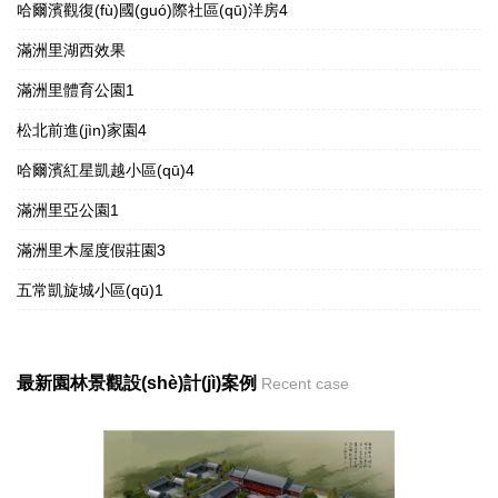
哈爾濱觀復(fù)國(guó)際社區(qū)洋房4
滿洲里湖西效果
滿洲里體育公園1
松北前進(jìn)家園4
哈爾濱紅星凱越小區(qū)4
滿洲里亞公園1
滿洲里木屋度假莊園3
五常凱旋城小區(qū)1
最新園林景觀設(shè)計(jì)案例
Recent case